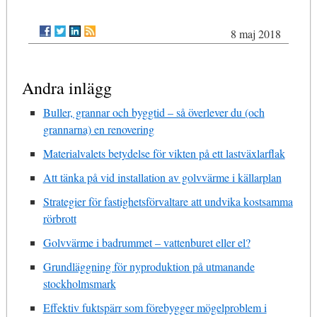
8 maj 2018
Andra inlägg
Buller, grannar och byggtid – så överlever du (och
grannarna) en renovering
Materialvalets betydelse för vikten på ett lastväxlarflak
Att tänka på vid installation av golvvärme i källarplan
Strategier för fastighetsförvaltare att undvika kostsamma
rörbrott
Golvvärme i badrummet – vattenburet eller el?
Grundläggning för nyproduktion på utmanande
stockholmsmark
Effektiv fuktspärr som förebygger mögelproblem i