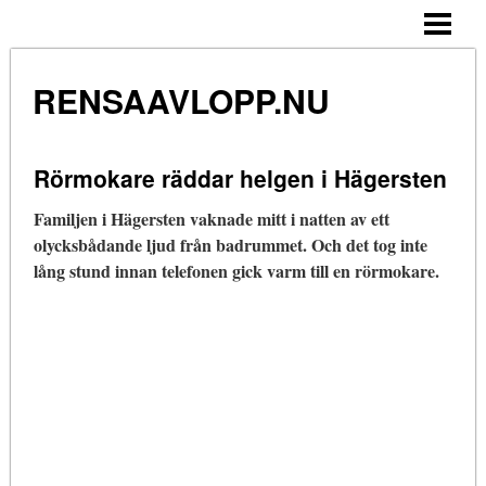
HEM
HUSMORSTIPS
RENSAAVLOPP.NU
STOPP I BADKARET
STOPP I TOALETTEN
Rörmokare räddar helgen i Hägersten
RENSA AVLOPP DUSCH
Familjen i Hägersten vaknade mitt i natten av ett
olycksbådande ljud från badrummet. Och det tog inte
BLOGG
lång stund innan telefonen gick varm till en rörmokare.