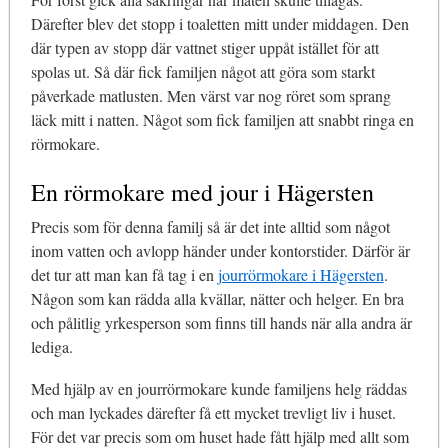
Därefter blev det stopp i toaletten mitt under middagen. Den
där typen av stopp där vattnet stiger uppåt istället för att
spolas ut. Så där fick familjen något att göra som starkt
påverkade matlusten. Men värst var nog röret som sprang
läck mitt i natten. Något som fick familjen att snabbt ringa en
rörmokare.
En rörmokare med jour i Hägersten
Precis som för denna familj så är det inte alltid som något
inom vatten och avlopp händer under kontorstider. Därför är
det tur att man kan få tag i en
jourrörmokare i Hägersten
.
Någon som kan rädda alla kvällar, nätter och helger. En bra
och pålitlig yrkesperson som finns till hands när alla andra är
lediga.
Med hjälp av en jourrörmokare kunde familjens helg räddas
och man lyckades därefter få ett mycket trevligt liv i huset.
För det var precis som om huset hade fått hjälp med allt som