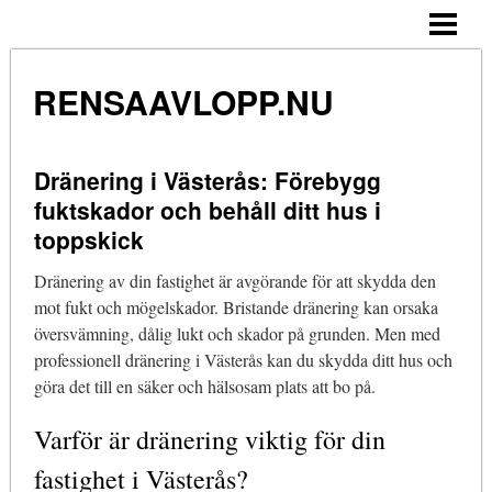
HEM
HUSMORSTIPS
RENSAAVLOPP.NU
STOPP I BADKARET
STOPP I TOALETTEN
Dränering i Västerås: Förebygg
fuktskador och behåll ditt hus i
RENSA AVLOPP DUSCH
toppskick
BLOGG
Dränering av din fastighet är avgörande för att skydda den
mot fukt och mögelskador. Bristande dränering kan orsaka
översvämning, dålig lukt och skador på grunden. Men med
professionell dränering i Västerås kan du skydda ditt hus och
göra det till en säker och hälsosam plats att bo på.
Varför är dränering viktig för din
fastighet i Västerås?