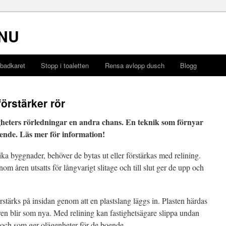
NU
 badkaret
Stopp i toaletten
Rensa avlopp dusch
Blogg
förstärker rör
igheters rörledningar en andra chans. En teknik som förnyar
oende. Läs mer för information!
ka byggnader, behöver de bytas ut eller förstärkas med relining.
om åren utsatts för långvarigt slitage och till slut ger de upp och
örstärks på insidan genom att en plastslang läggs in. Plasten härdas
en blir som nya. Med relining kan fastighetsägare slippa undan
och som ger olägenheter för de boende.