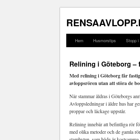
RENSAAVLOPP.
Hem
Husmorstips
Stopp i
Relining i Göteborg – 
Med relining i Göteborg får fast
avloppsrören utan att störa de b
När stammar åldras i Göteborgs anri
Avloppsledningar i äldre hus har gen
proppar och läckage uppstår.
Relining innebär att befintliga rör f
med olika metoder och de gamla rör
stambyten, som både är kostsamma 