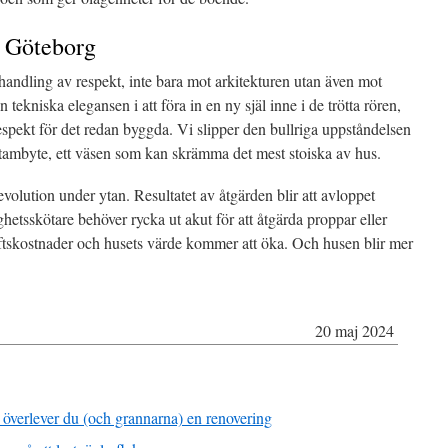
i Göteborg
handling av respekt, inte bara mot arkitekturen utan även mot
tekniska elegansen i att föra in en ny själ inne i de trötta rören,
respekt för det redan byggda. Vi slipper den bullriga uppståndelsen
 stambyte, ett väsen som kan skrämma det mest stoiska av hus.
revolution under ytan. Resultatet av åtgärden blir att avloppet
ghetsskötare behöver rycka ut akut för att åtgärda proppar eller
iftskostnader och husets värde kommer att öka. Och husen blir mer
20 maj 2024
å överlever du (och grannarna) en renovering