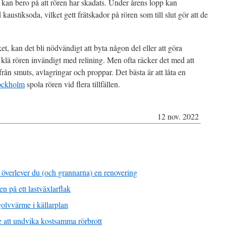
 kan bero på att rören har skadats. Under årens lopp kan
austiksoda, vilket gett frätskador på rören som till slut gör att de
, kan det bli nödvändigt att byta någon del eller att göra
t klä rören invändigt med relining. Men ofta räcker det med att
rån smuts, avlagringar och proppar. Det bästa är att låta en
tockholm
spola rören vid flera tillfällen.
12 nov. 2022
å överlever du (och grannarna) en renovering
en på ett lastväxlarflak
 golvvärme i källarplan
re att undvika kostsamma rörbrott