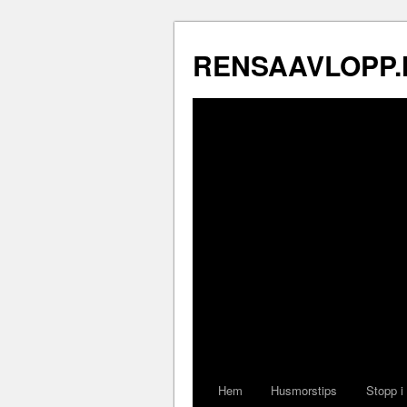
RENSAAVLOPP.
Hem
Husmorstips
Stopp i