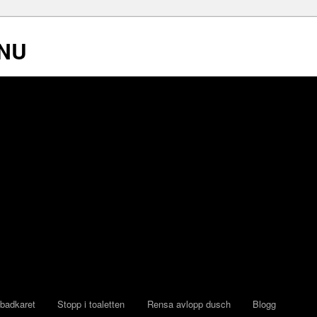
NU
 badkaret
Stopp i toaletten
Rensa avlopp dusch
Blogg