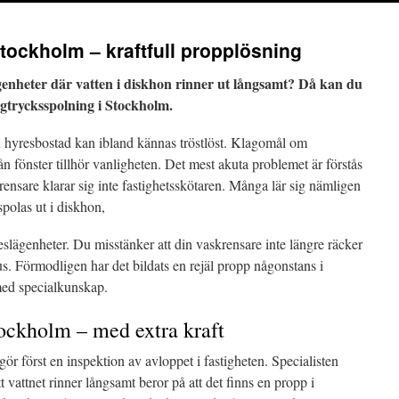
tockholm – kraftfull propplösning
enheter där vatten i diskhon rinner ut långsamt? Då kan du
ögtrycksspolning i Stockholm.
en hyresbostad kan ibland kännas tröstlöst. Klagomål om
n fönster tillhör vanligheten. Det mest akuta problemet är förstås
ensare klarar sig inte fastighetsskötaren. Många lär sig nämligen
 spolas ut i diskhon,
reslägenheter. Du misstänker att din vaskrensare inte längre räcker
 hus. Förmodligen har det bildats en rejäl propp någonstans i
med specialkunskap.
ockholm – med extra kraft
gör först en inspektion av avloppet i fastigheten. Specialisten
tt vattnet rinner långsamt beror på att det finns en propp i